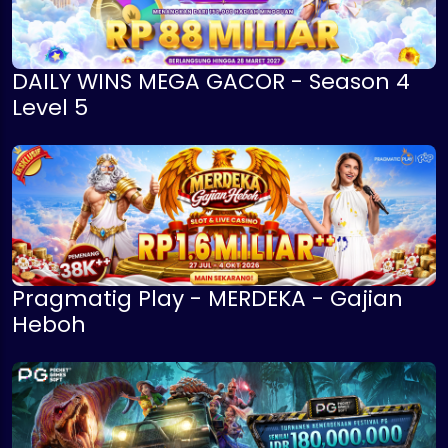
DAILY WINS MEGA GACOR - Season 4
Level 5
Pragmatig Play - MERDEKA - Gajian
Heboh