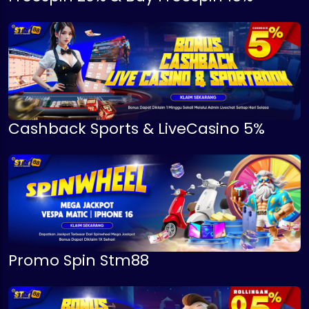
Cashback Sports & LiveCasino 5%
Promo Spin Stm88